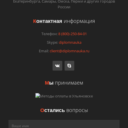
Екатеринбурга, Самары, Омска, Перми и других городов
Военное дело
России
Вторичные энергетические ресурсы
Высшая математика
К
онтактная
информация
Вьетнамский язык
География
Телефон:
8 (800)-250-84-01
Геодезия
Геология
Skype:
diplomnauka
Геометрия
Email:
client@diplomnauka.ru
Гидравлика
Гостиничное дело
Государственное и муниципальное управление
Гражданское право
Греческий язык
М
ы
принимаем
Грузинский язык
Гуманитарные дисциплины
Дари язык
Датский язык
Деньги
О
стались
вопросы
Детали машин
Дизайн
Документоведение и архивоведение